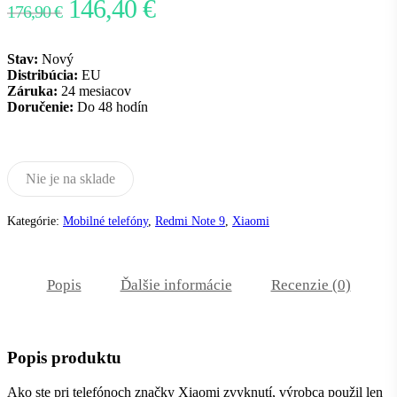
Pôvodná
Aktuálna
146,40
€
176,90
€
cena
cena
bola:
je:
Stav:
Nový
Distribúcia:
EU
176,90 €.
146,40 €.
Záruka:
24 mesiacov
Doručenie:
Do 48 hodín
Nie je na sklade
Kategórie:
Mobilné telefóny
,
Redmi Note 9
,
Xiaomi
Popis
Ďalšie informácie
Recenzie (0)
Popis produktu
Ako ste pri telefónoch značky Xiaomi zvyknutí, výrobca použil len