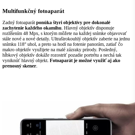
Multifunkčný fotoaparát
Zadný fotoaparát
ponúka štyri objektívy pre dokonalé
zachytenie každého okamihu
. Hlavný objektív disponuje
rozlíšením 48 Mpx, s ktorým môžete na každej snímke objavovať
stále nové a nové detaily. Ultraširokouhlý objektív zaberie na jednu
snímku 118° uhol, a preto sa hodí na fotenie panorám, zatiaľ čo
makro objektív využijete na malé zázraky prírody. Posledný,
hĺbkový objektív dokáže rozostriť pozadie portrétu a nechá tak
vyniknúť hlavný objekt.
Fotoaparát je možné využiť aj ako
prenosný skener
.