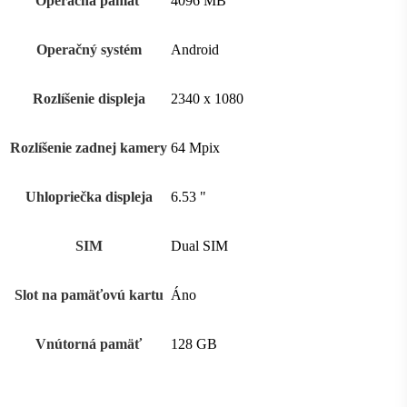
Operačná pamäť
4096 MB
Operačný systém
Android
Rozlíšenie displeja
2340 x 1080
Rozlíšenie zadnej kamery
64 Mpix
Uhlopriečka displeja
6.53 "
SIM
Dual SIM
Slot na pamäťovú kartu
Áno
Vnútorná pamäť
128 GB