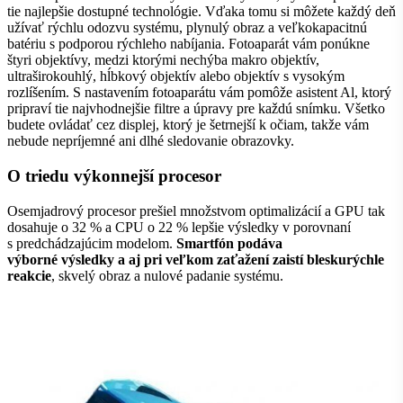
tie najlepšie dostupné technológie. Vďaka tomu si môžete každý deň
užívať rýchlu odozvu systému, plynulý obraz a veľkokapacitnú
batériu s podporou rýchleho nabíjania. Fotoaparát vám ponúkne
štyri objektívy, medzi ktorými nechýba makro objektív,
ultraširokouhlý, hĺbkový objektív alebo objektív s vysokým
rozlíšením. S nastavením fotoaparátu vám pomôže asistent Al, ktorý
pripraví tie najvhodnejšie filtre a úpravy pre každú snímku. Všetko
budete ovládať cez displej, ktorý je šetrnejší k očiam, takže vám
nebude nepríjemné ani dlhé sledovanie obrazovky.
O triedu výkonnejší procesor
Osemjadrový procesor prešiel množstvom optimalizácií a GPU tak
dosahuje o 32 % a CPU o 22 % lepšie výsledky v porovnaní
s predchádzajúcim modelom.
Smartfón podáva
výborné výsledky a aj pri veľkom zaťažení zaistí bleskurýchle
reakcie
, skvelý obraz a nulové padanie systému.