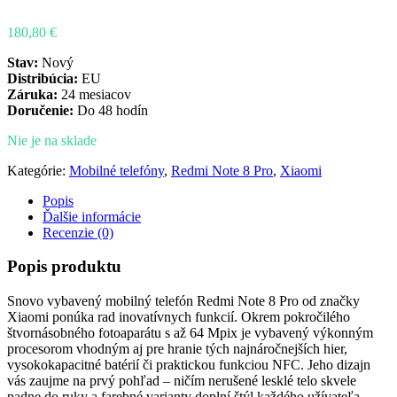
180,80
€
Stav:
Nový
Distribúcia:
EU
Záruka:
24 mesiacov
Doručenie:
Do 48 hodín
Nie je na sklade
Kategórie:
Mobilné telefóny
,
Redmi Note 8 Pro
,
Xiaomi
Popis
Ďalšie informácie
Recenzie (0)
Popis produktu
Snovo vybavený mobilný telefón Redmi Note 8 Pro od značky
Xiaomi ponúka rad inovatívnych funkcií. Okrem pokročilého
štvornásobného fotoaparátu s až 64 Mpix je vybavený výkonným
procesorom vhodným aj pre hranie tých najnáročnejších hier,
vysokokapacitné batérií či praktickou funkciou NFC. Jeho dizajn
vás zaujme na prvý pohľad – ničím nerušené lesklé telo skvele
padne do ruky a farebné varianty doplní štýl každého užívateľa.