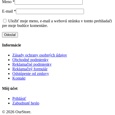
Meno
*
E-mail
*
Uložiť moje meno, e-mail a webovú stránku v tomto prehliadači
pre moje budúce komentáre.
Informácie
Zásady ochrany osobných údajov
Obchodné podmienky
Reklamačné podmienky
Reklamačný formulár
Odstúpenie od zmluvy
Kontakt
Môj účet
Prihlásiť
Zabudnuté heslo
© 2026 OurStore.