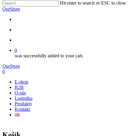
Hit enter to search or ESC to close
OurStore
0
was successfully added to your cart.
OurStore
0
E-shop
B2B
O nás
Logistika
Produkty
Kontakt
Košík