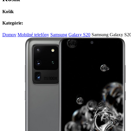
Košík
Kategórie:
Domov
Mobilné telefóny
Samsung
Galaxy S20
Samsung Galaxy S2