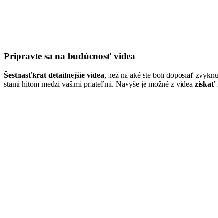
Pripravte sa na budúcnosť videa
Šestnásťkrát detailnejšie videá
, než na aké ste boli doposiaľ zvykn
stanú hitom medzi vašimi priateľmi. Navyše je možné z videa
získať