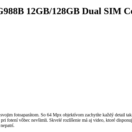
 G988B 12GB/128GB Dual SIM C
svojim fotoaparátom. So 64 Mpx objektívom zachytíte každý detail tak o
 si pri fotení vôbec nevšimli. Skvelé rozlíšenie má aj video, ktoré dis
nepatrí.