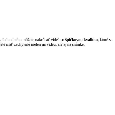
tou. Jednoducho môžete nakrúcať videá so
špičkovou kvalitou
, ktoré sa
ete mať zachytené nielen na videu, ale aj na snímke.