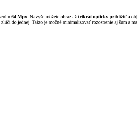
íšením
64 Mpx
. Navyše môžete obraz až
trikrát opticky priblížiť
a ob
zlúči do jednej. Takto je možné minimalizovať rozostrenie aj šum a ma