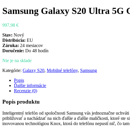
Samsung Galaxy S20 Ultra 5G
997,98
€
Stav:
Nový
Distribúcia:
EU
Záruka:
24 mesiacov
Doručenie:
Do 48 hodín
Nie je na sklade
Kategórie:
Galaxy S20
,
Mobilné telefóny
,
Samsung
Popis
Ďalšie informácie
Recenzie (0)
Popis produktu
Inteligentný telefón od spoločnosti Samsung vás jednoznačne uchváti 
približovať a nachádzať na nich ďalšie a ďalšie maličkosti, ktoré ste
inovovanou technológiou Knox, ktorá do telefónu nepustí nič, čo tam 