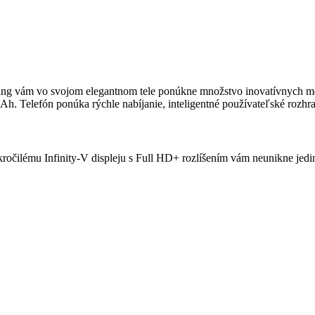
g vám vo svojom elegantnom tele ponúkne množstvo inovatívnych možno
Ah. Telefón ponúka rýchle nabíjanie, inteligentné používateľské rozhr
okročilému Infinity-V displeju s Full HD+ rozlíšením vám neunikne jedi