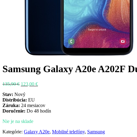
Samsung Galaxy A20e A202F D
Pôvodná
Aktuálna
135,90
€
123,00
€
cena
cena
Stav:
Nový
bola:
je:
Distribúcia:
EU
135,90 €.
123,00 €.
Záruka:
24 mesiacov
Doručenie:
Do 48 hodín
Nie je na sklade
Kategórie:
Galaxy A20e
,
Mobilné telefóny
,
Samsung