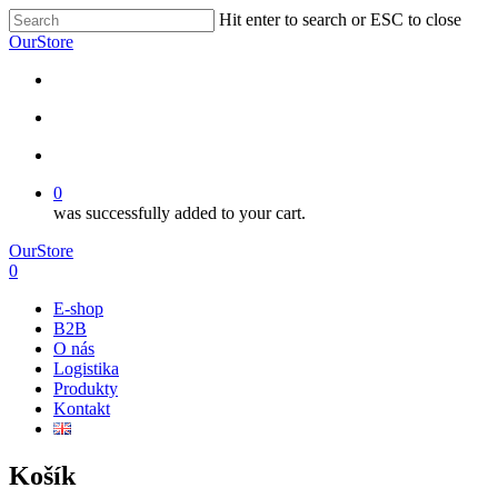
Hit enter to search or ESC to close
OurStore
0
was successfully added to your cart.
OurStore
0
E-shop
B2B
O nás
Logistika
Produkty
Kontakt
Košík