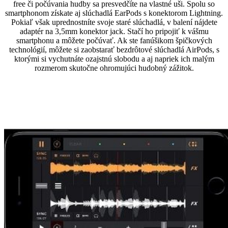
free či počúvania hudby sa presvedčíte na vlastné uši. Spolu so
smartphonom získate aj slúchadlá EarPods s konektorom Lightning.
Pokiaľ však uprednostníte svoje staré slúchadlá, v balení nájdete
adaptér na 3,5mm konektor jack. Stačí ho pripojiť k vášmu
smartphonu a môžete počúvať. Ak ste fanúšikom špičkových
technológií, môžete si zaobstarať bezdrôtové slúchadlá AirPods, s
ktorými si vychutnáte ozajstnú slobodu a aj napriek ich malým
rozmerom skutočne ohromujúci hudobný zážitok.