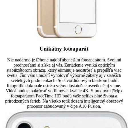
Unikátny fotoaparát
Nie nadarmo je iPhone najobľúbenejším fotoaparátom. Svojimi
prednosťami si získa aj vás. Zariadenie vyniká optickým
stabilizátorom obrazu, ktorý eliminuje neostrosť a prepúšťa viac
svetla, čím vám umožní vyhotoviť výborné zábery aj v slabších
svetelných podmienkach. So štvordiódovým bleskom budú
fotografie dokonale ostré a scény dostatočne osvetlené aj v tme.
Videá budete nakrúcať vo filmovej kvalite 4K. S predným 7Mpx
fotoaparátom FaceTime HD budú vaše selfies plné života a
prirodzených farieb. Na všetko totiž dozerá inteligentný obrazový
procesor zabudovaný v čipe A10 Fusion.