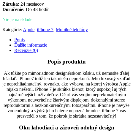
Záruka:
24 mesiacov
Doručenie:
Do 48 hodín
Nie je na sklade
Kategórie:
Apple
,
iPhone 7
,
Mobilné telefóny
Popis
Ďalšie informácie
Recenzie (0)
Popis produktu
Ak túžite po mimoriadnom designérskom kúsku, už nemusíte ďalej
hľadať. iPhone7 totiž len tak niečo neprekoná. Jeho luxusný vzhľad
je neprehliadnuteľný, rovnako, ako výbava, na ktorej výrobca Apple
nijako nešetril. iPhone 7 je skrátka klenot, ktorý uspokojí aj tých
najnáročnejších užívateľov. Očarí vás svojim neprekonateľným
výkonom, neuveriteľne žiarivým displejom, dokonalými stereo
reproduktormi a bezkonkurenčnými fotoaparátmi. iPhone je navyše
vodeodolný a výdrž jeho batérie nepozná hranice. iPhone 7 vás
presvedčí o tom, že pokrok je skrátka nezastaviteľný!
Oku lahodiaci a zároveň odolný design