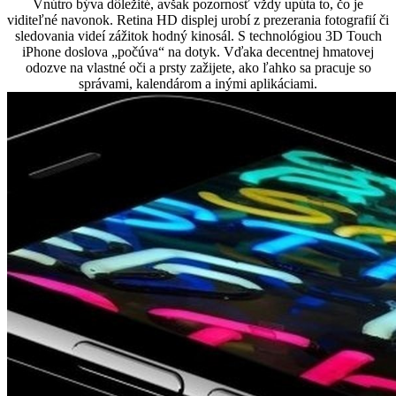
Vnútro býva dôležité, avšak pozornosť vždy upúta to, čo je
viditeľné navonok. Retina HD displej urobí z prezerania fotografií či
sledovania videí zážitok hodný kinosál. S technológiou 3D Touch
iPhone doslova „počúva“ na dotyk. Vďaka decentnej hmatovej
odozve na vlastné oči a prsty zažijete, ako ľahko sa pracuje so
správami, kalendárom a inými aplikáciami.