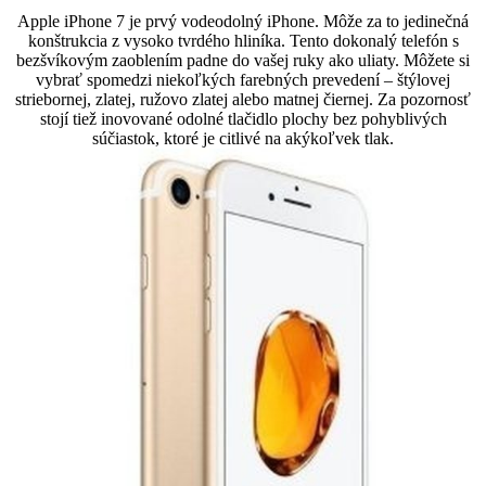
Apple iPhone 7 je prvý vodeodolný iPhone. Môže za to jedinečná
konštrukcia z vysoko tvrdého hliníka. Tento dokonalý telefón s
bezšvíkovým zaoblením padne do vašej ruky ako uliaty. Môžete si
vybrať spomedzi niekoľkých farebných prevedení – štýlovej
striebornej, zlatej, ružovo zlatej alebo matnej čiernej. Za pozornosť
stojí tiež inovované odolné tlačidlo plochy bez pohyblivých
súčiastok, ktoré je citlivé na akýkoľvek tlak.