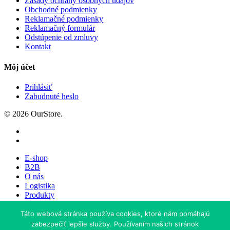
Zásady ochrany osobných údajov
Obchodné podmienky
Reklamačné podmienky
Reklamačný formulár
Odstúpenie od zmluvy
Kontakt
Môj účet
Prihlásiť
Zabudnuté heslo
© 2026 OurStore.
E-shop
B2B
O nás
Logistika
Produkty
Kontakt
Táto webová stránka používa cookies, ktoré nám pomáhajú
zabezpečiť lepšie služby. Používaním našich stránok