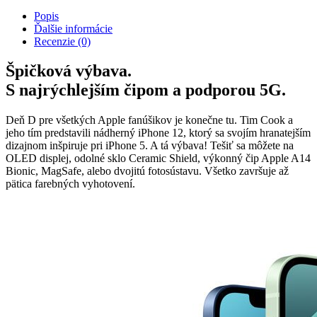
Popis
Ďalšie informácie
Recenzie (0)
Špičková výbava.
S najrýchlejším čipom a podporou 5G.
Deň D pre všetkých Apple fanúšikov je konečne tu. Tim Cook a
jeho tím predstavili nádherný iPhone 12, ktorý sa svojím hranatejším
dizajnom inšpiruje pri iPhone 5. A tá výbava! Tešiť sa môžete na
OLED displej, odolné sklo Ceramic Shield, výkonný čip Apple A14
Bionic, MagSafe, alebo dvojitú fotosústavu. Všetko završuje až
pätica farebných vyhotovení.