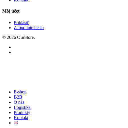
Môj účet
Prihlásiť
Zabudnuté heslo
© 2026 OurStore.
E-shop
B2B
O nás
Logistika
Produkty
Kontakt