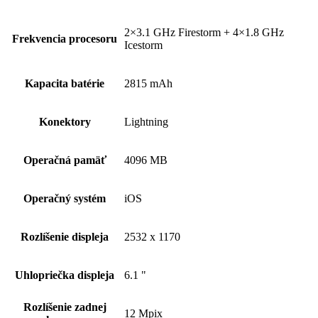
2×3.1 GHz Firestorm + 4×1.8 GHz
Frekvencia procesoru
Icestorm
Kapacita batérie
2815 mAh
Konektory
Lightning
Operačná pamäť
4096 MB
Operačný systém
iOS
Rozlíšenie displeja
2532 x 1170
Uhlopriečka displeja
6.1 "
Rozlíšenie zadnej
12 Mpix