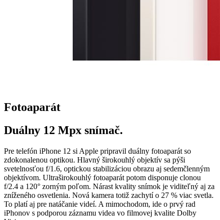
Fotoaparát
Duálny 12 Mpx snímač.
Pre telefón iPhone 12 si Apple pripravil duálny fotoaparát so
zdokonalenou optikou. Hlavný širokouhlý objektív sa pýši
svetelnosťou f/1.6, optickou stabilizáciou obrazu aj sedemčlenným
objektívom. Ultraširokouhlý fotoaparát potom disponuje clonou
f/2.4 a 120° zorným poľom. Nárast kvality snímok je viditeľný aj za
zníženého osvetlenia. Nová kamera totiž zachytí o 27 % viac svetla.
To platí aj pre natáčanie videí. A mimochodom, ide o prvý rad
iPhonov s podporou záznamu videa vo filmovej kvalite Dolby