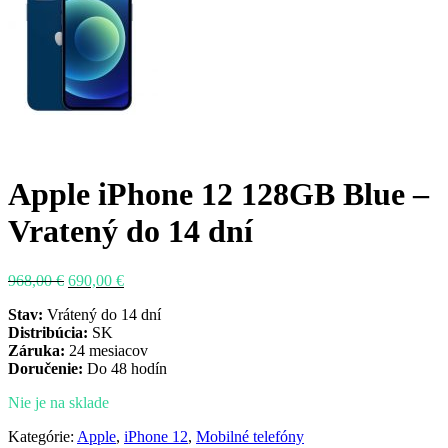
Apple iPhone 12 128GB Blue –
Vratený do 14 dní
Pôvodná
Aktuálna
968,00
€
690,00
€
cena
cena
Stav:
Vrátený do 14 dní
bola:
je:
Distribúcia:
SK
968,00 €.
690,00 €.
Záruka:
24 mesiacov
Doručenie:
Do 48 hodín
Nie je na sklade
Kategórie:
Apple
,
iPhone 12
,
Mobilné telefóny