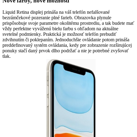
Nové farby, nové možnosti
Liquid Retina displej prináša na váš telefón nefalšované
bezrámčekové pozeranie plné farieb. Obrazovka plynule
prispôsobuje svoje parametre okolitému prostrediu, a tak budete mať
vždy perfektne vyváženú bielu farbu s ohľadom na aktuálne
svetelné podmienky. Praktická je možnosť telefón prebudiť
zdvihnutím či poklepaním. Jednoduchšie ovládanie potom prináša
preddefinovaný systém ovládania, kedy pre zobrazenie rozširujúcej
ponuky stačí daný prvok dlho podržať a nie je potrebné zvyšovať
tlak.