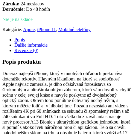
Záruka:
24 mesiacov
Doručenie:
Do 48 hodín
Nie je na sklade
Kategórie:
Apple
,
iPhone 11
,
Mobilné telefóny
Popis
Ďalšie informácie
Recenzie (0)
Popis produktu
Doteraz najlepší iPhone, ktorý v mnohých ohľadoch prekonáva
doterajšie rekordy. Hlavným lákadlom, na ktorý sa spoločnosť
Apple najviac zamerala, je dlho očakávaná fotosústava so
širokouhlým a ultraširokouhlým záberom, ktorá vám dovolí zachytiť
scénu v celej svojej kráse a navyše poskytne až dvojnásobný
optický zoom. Okrem toho ponúkne úchvatný nočný režim, s
ktorým môžete fotiť aj v hlbokej tme. Pozadu nezostalo ani video s
rozlíšením 4K pri 60 snímkach za sekundu či spomalený režim s až
240 snímkami vo Full HD. Toto všetko bez zaváhania spracuje
nový procesor A13 Bionic s ultrarýchlou grafickou jednotkou, ktorá
si poradí s akokoľvek náročnou hrou či aplikáciou. Telo sa chváli
najodolnejším sklom na trhu a obsahuje batériu, ktorá vydrží až 17