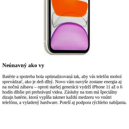
Neúnavný ako vy
Batérie a spotreba bola optimalizovaná tak, aby vás telefón mohol
sprevádzať, ako je deň dlhý. Novo vám navyše zostane energia aj
na nočnú zábavu – oproti staršej generácii vydrží iPhone 11 až o 6
hodín dlhšie pri prehrávaní videa. Zásluhy na tom má špeciálny
dizajn batérie, ktorá vypĺňa takmer každú medzeru vo vnútri
telefónu, a vyladený hardware. Poteší aj podpora rýchleho nabíjania.