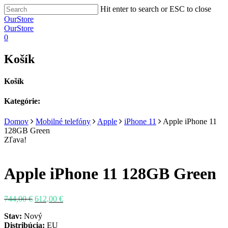
Hit enter to search or ESC to close
OurStore
OurStore
0
Košík
Košík
Kategórie:
Domov
Mobilné telefóny
Apple
iPhone 11
Apple iPhone 11
128GB Green
Zľava!
Apple iPhone 11 128GB Green
Pôvodná
Aktuálna
744,00
€
612,00
€
cena
cena
Stav:
Nový
bola:
je:
Distribúcia:
EU
744,00 €.
612,00 €.