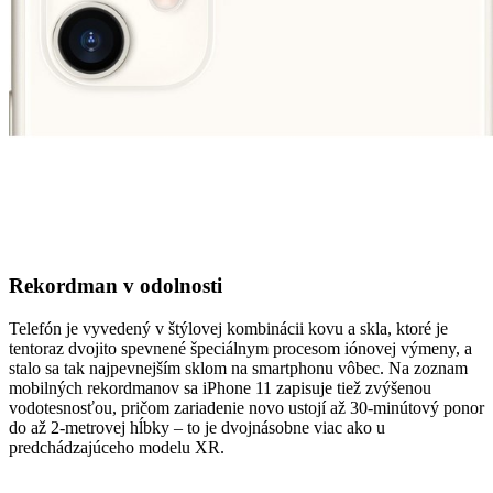
Rekordman v odolnosti
Telefón je vyvedený v štýlovej kombinácii kovu a skla, ktoré je
tentoraz dvojito spevnené špeciálnym procesom iónovej výmeny, a
stalo sa tak najpevnejším sklom na smartphonu vôbec. Na zoznam
mobilných rekordmanov sa iPhone 11 zapisuje tiež zvýšenou
vodotesnosťou, pričom zariadenie novo ustojí až 30-minútový ponor
do až 2-metrovej hĺbky – to je dvojnásobne viac ako u
predchádzajúceho modelu XR.