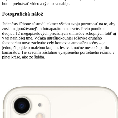
hodín prehrávať video a rýchlo sa nabije.
Fotografická nálož
Jedenásty iPhone sústredil takmer všetku svoju pozornosť na to, aby
zostal najpoužívanejším fotoaparátom na svete. Preto ponúkne
dvojicu 12-megapixelových precíznych snímačov schopných fotiť aj
v tej najhlbšej tme. Vďaka ultraširokouhlej šošovke druhého
fotoaparátu novo zachytíte celý kontext a atmosféru scény – je
jedno, či pôjde o malebnú krajinu, festival, nočné mesto či partiu
kamarátov. Tie zvečníte zásluhou vylepšeného portrétneho režimu v
plnej kráse, ako zo štúdia.