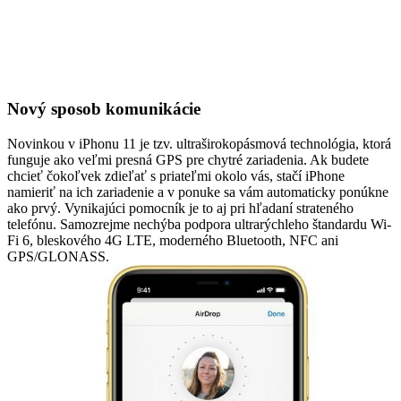
Nový sposob komunikácie
Novinkou v iPhonu 11 je tzv. ultraširokopásmová technológia, ktorá
funguje ako veľmi presná GPS pre chytré zariadenia. Ak budete
chcieť čokoľvek zdieľať s priateľmi okolo vás, stačí iPhone
namieriť na ich zariadenie a v ponuke sa vám automaticky ponúkne
ako prvý. Vynikajúci pomocník je to aj pri hľadaní strateného
telefónu. Samozrejme nechýba podpora ultrarýchleho štandardu Wi-
Fi 6, bleskového 4G LTE, moderného Bluetooth, NFC ani
GPS/GLONASS.