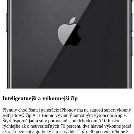
Inteligentnejší a výkonnejší čip
Plynulý chod ôsmej generácie iPhonov má na starosti supervýkonný
šesťjadrový čip A11 Bionic vyvinutý samotným výrobcom Apple.
Štyri úsporné jadrá sú v porovnaní s predchodcom A10 Fusion
rýchlejšie až o neuveriteľných 70 percent, dve hlavné výkonné jadrá
až o 25 percent a grafický čip je rýchlejší až o 30 percent. iPhone 8