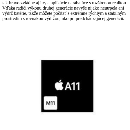
tak hravo zvládne aj hry a aplikácie narábajúce s rozšírenou realitou.
Vďaka radiči výkonu druhej generácie navyše nijako neutrpela ani
výdrž batérie, takže môžete počítať s extrémne rýchlym a stabilným
prostredím s rovnakou výdržou, ako pri predchádzajúcej generácii.