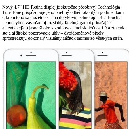
Nový 4,7“ HD Retina displej je skutočne pôsobivý! Technológia
True Tone prispôsobuje jeho farebný odtieň okolitým podmienkam.
Okrem toho sa môžete tešiť na dotykovú technológiu 3D Touch a
nepochybne vás očarí aj rozsiahly farebný gamut prinášajúci
autentickejší a jasnejší obraz zodpovedajúci skutočnosti. Za zmienku
stoja aj široké pozorovacie uhly – dvojdoménové pixely
sprostredkujú dokonalý vizuálny zážitok takmer zo všetkých strán.