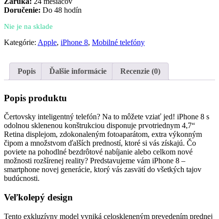
Záruka:
24 mesiacov
Doručenie:
Do 48 hodín
Nie je na sklade
Kategórie:
Apple
,
iPhone 8
,
Mobilné telefóny
Popis
Ďalšie informácie
Recenzie (0)
Popis produktu
Čertovsky inteligentný telefón? Na to môžete vziať jed! iPhone 8 s
odolnou sklenenou konštrukciou disponuje prvotriednym 4,7“
Retina displejom, zdokonaleným fotoaparátom, extra výkonným
čipom a množstvom ďalších predností, ktoré si vás získajú. Čo
poviete na pohodlné bezdrôtové nabíjanie alebo celkom nové
možnosti rozšírenej reality? Predstavujeme vám iPhone 8 –
smartphone novej generácie, ktorý vás zasvätí do všetkých tajov
budúcnosti.
Veľkolepý design
Tento exkluzívny model vyniká celoskleneným prevedením prednej