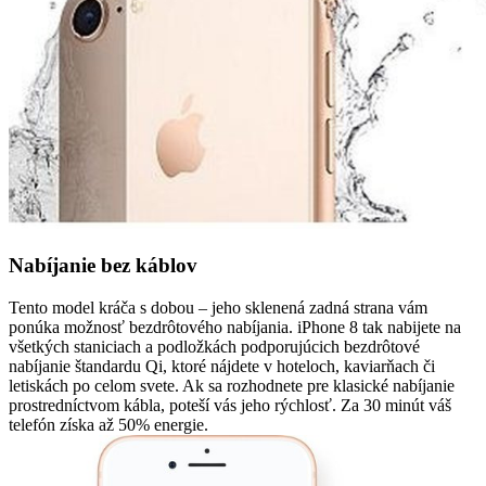
Nabíjanie bez káblov
Tento model kráča s dobou – jeho sklenená zadná strana vám
ponúka možnosť bezdrôtového nabíjania. iPhone 8 tak nabijete na
všetkých staniciach a podložkách podporujúcich bezdrôtové
nabíjanie štandardu Qi, ktoré nájdete v hoteloch, kaviarňach či
letiskách po celom svete. Ak sa rozhodnete pre klasické nabíjanie
prostredníctvom kábla, poteší vás jeho rýchlosť. Za 30 minút váš
telefón získa až 50% energie.